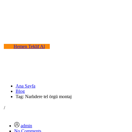
Ege Tel Örgü ve Panel Çit
Tel Örgü, Panel Çit, Dekoratif Çim Çit, Dikenli Tel Çit, Beton Direkli
Tel Çit, Boru Direkli Tel Çit, Galvanizli Tel Örgü, Jiletli Tel Örgü Çit,
PVC Kaplı Tel Çit, Gabion Sistemleri, projelendirme ve kurulum
gerçekleştiriyoruz. Teklif almak için bizimle iletişime geçebilirsiniz
Hemen Teklif Al
Ana Sayfa
Blog
Tag: Narlıdere tel örgü montaj
/
admin
No Comments