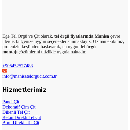
Ege Tel Örgü ve Çit olarak,
tel örgü fiyatlarında Manisa
çevre
illerde, bütçenize uygun seçenekler sunmaktayız. Uzman ekibimiz,
projenizin keşfinden başlayarak, en uygun
tel örgü
montajı
çözümlerini titizlikle uygulamaktadır.
+905452577488
info@manisatelorgucit.com.tr
Hizmetlerimiz
Panel Çit
Dekoratif Çim Çit
Dikenli Tel Çit
Beton Direkli Tel Çit
Boru Direkli Tel Çit