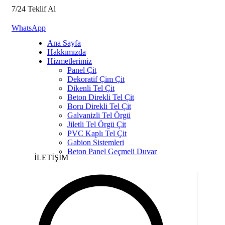
7/24 Teklif Al
WhatsApp
Ana Sayfa
Hakkımızda
Hizmetlerimiz
Panel Çit
Dekoratif Çim Çit
Dikenli Tel Çit
Beton Direkli Tel Çit
Boru Direkli Tel Çit
Galvanizli Tel Örgü
Jiletli Tel Örgü Çit
PVC Kaplı Tel Çit
Gabion Sistemleri
Beton Panel Geçmeli Duvar
İLETİŞİM