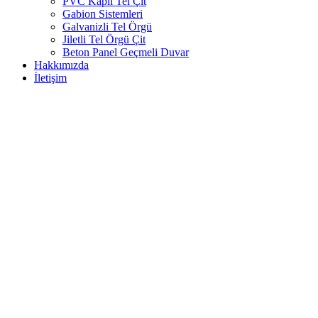
PVC Kaplı Tel Çit
Gabion Sistemleri
Galvanizli Tel Örgü
Jiletli Tel Örgü Çit
Beton Panel Geçmeli Duvar
Hakkımızda
İletişim