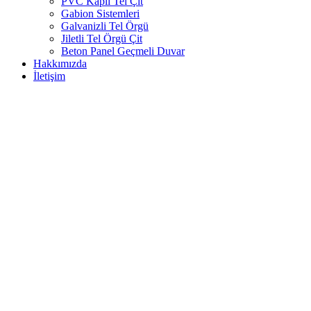
PVC Kaplı Tel Çit
Gabion Sistemleri
Galvanizli Tel Örgü
Jiletli Tel Örgü Çit
Beton Panel Geçmeli Duvar
Hakkımızda
İletişim