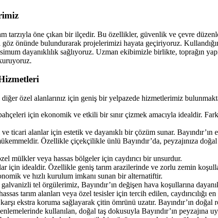
rimiz
aşam tarzıyla öne çıkan bir ilçedir. Bu özellikler, güvenlik ve çevre düze
ni göz önünde bulundurarak projelerimizi hayata geçiriyoruz. Kullandığı
ksimum dayanıklılık sağlıyoruz. Uzman ekibimizle birlikte, toprağın yap
 kuruyoruz.
izmetleri
ya diğer özel alanlarınız için geniş bir yelpazede hizmetlerimiz bulunmakt
bahçeleri için ekonomik ve etkili bir sınır çizmek amacıyla idealdir. Far
i ve ticari alanlar için estetik ve dayanıklı bir çözüm sunar. Bayındır’ın e
ükemmeldir. Özellikle çiçekçilikle ünlü Bayındır’da, peyzajınıza doğal
zel mülkler veya hassas bölgeler için caydırıcı bir unsurdur.
r için idealdir. Özellikle geniş tarım arazilerinde ve zorlu zemin koşull
konomik ve hızlı kurulum imkanı sunan bir alternatiftir.
galvanizli tel örgülerimiz, Bayındır’ın değişen hava koşullarına dayanık
sas tarım alanları veya özel tesisler için tercih edilen, caydırıcılığı e
 karşı ekstra koruma sağlayarak çitin ömrünü uzatır. Bayındır’ın doğal r
enlemelerinde kullanılan, doğal taş dokusuyla Bayındır’ın peyzajına uy