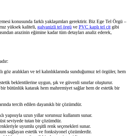
nlemesi konusunda farklı yaklaşımları gerektirir. Biz Ege Tel Örgü –
mız yüksek kaliteli,
galvanizli tel örgü
ve
PVC kaplı tel çit
gibi
ısından arazinin eğimine kadar tüm detayları analiz ederek,
adır:
klı göz aralıkları ve tel kalınlıklarında sunduğumuz tel örgüler, hem
stetik beklentilerine uygun, şık ve güvenli sınırlar oluşturur.
 bir bütünlük katarak hem mahremiyet sağlar hem de estetik bir
arında tercih edilen dayanıklı bir çözümdür.
lı yapısıyla uzun yıllar sorunsuz kullanım sunar.
n üst seviyede tutan bir çözümdür.
enkleriyle uyumlu çeşitli renk seçenekleri sunar.
um sağlayan estetik ve fonksiyonel çözümlerdir.