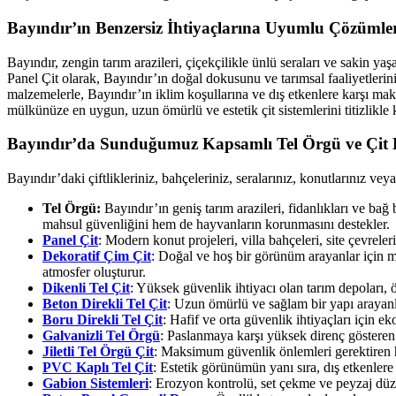
Bayındır’ın Benzersiz İhtiyaçlarına Uyumlu Çözümle
Bayındır, zengin tarım arazileri, çiçekçilikle ünlü seraları ve sakin y
Panel Çit olarak, Bayındır’ın doğal dokusunu ve tarımsal faaliyetleri
malzemelerle, Bayındır’ın iklim koşullarına ve dış etkenlere karşı ma
mülkünüze en uygun, uzun ömürlü ve estetik çit sistemlerini titizlikle
Bayındır’da Sunduğumuz Kapsamlı Tel Örgü ve Çit H
Bayındır’daki çiftlikleriniz, bahçeleriniz, seralarınız, konutlarınız ve
Tel Örgü:
Bayındır’ın geniş tarım arazileri, fidanlıkları ve bağ 
mahsul güvenliğini hem de hayvanların korunmasını destekler.
Panel Çit
: Modern konut projeleri, villa bahçeleri, site çevreler
Dekoratif Çim Çit
: Doğal ve hoş bir görünüm arayanlar için m
atmosfer oluşturur.
Dikenli Tel Çit
: Yüksek güvenlik ihtiyacı olan tarım depoları, ö
Beton Direkli Tel Çit
: Uzun ömürlü ve sağlam bir yapı arayanla
Boru Direkli Tel Çit
: Hafif ve orta güvenlik ihtiyaçları için e
Galvanizli Tel Örgü
: Paslanmaya karşı yüksek direnç gösteren 
Jiletli Tel Örgü Çit
: Maksimum güvenlik önlemleri gerektiren has
PVC Kaplı Tel Çit
: Estetik görünümün yanı sıra, dış etkenlere
Gabion Sistemleri
: Erozyon kontrolü, set çekme ve peyzaj düz